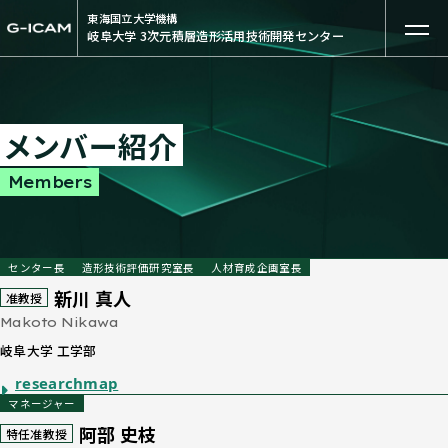
東海国立大学機構
岐阜大学 3次元積層造形活用技術開発センター
メンバー紹介
Members
センター長
造形技術評価研究室長
人材育成企画室長
新川 真人
准教授
Makoto Nikawa
岐阜大学 工学部
researchmap
マネージャー
阿部 史枝
特任准教授